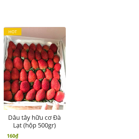
HOT
Dâu tây hữu cơ Đà
Lạt (hộp 500gr)
160₫