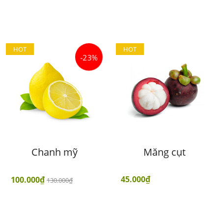
HOT
HOT
-23%
Chanh mỹ
Măng cụt
45.000₫
100.000₫
130.000₫