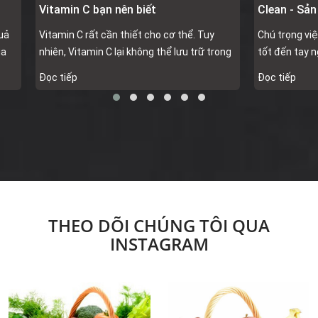
Vitamin C bạn nên biết
Clean - Sả
An Toàn Ch
quả
Vitamin C rất cần thiết cho cơ thể. Tuy
Chú trọng vi
ịa
nhiên, Vitamin C lại không thể lưu trữ trong
tốt đến tay 
ụ
cơ thể mà sẽ bị phân hủy nên cơ thể cần
Market khôn
Đọc tiếp
Đọc tiếp
được bổ sung Vitamin C mỗi ngày. Dưới đây
sản phẩm mới
là những loại thực phẩm có chứa n
tiêu chí an t
THEO DÕI CHÚNG TÔI QUA
INSTAGRAM