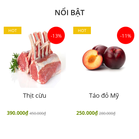
NỔI BẬT
HOT
HOT
-13%
-11%
Thịt cừu
Táo đỏ Mỹ
390.000₫
250.000₫
450.000₫
280.000₫