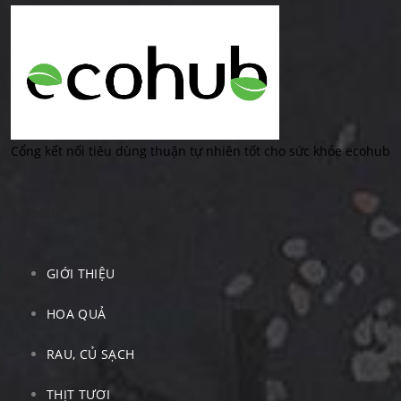
Cổng kết nối tiêu dùng thuận tự nhiên tốt cho sức khỏe ecohub
Menu
GIỚI THIỆU
HOA QUẢ
RAU, CỦ SẠCH
THỊT TƯƠI