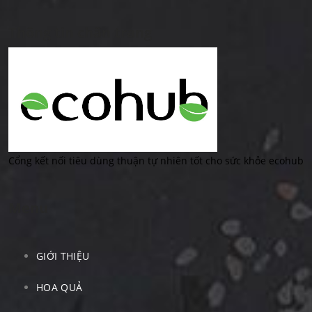
Thông tin chân trang
Cổng kết nối tiêu dùng thuận tự nhiên tốt cho sức khỏe ecohub
Menu
GIỚI THIỆU
HOA QUẢ